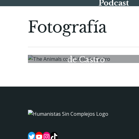
Podcast
Fotografía
The Animals con Estela
de Castro
13/02/2026
Twitter
YouTube
Instagram
TikTok