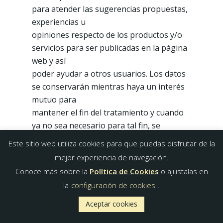
para atender las sugerencias propuestas,
experiencias u
opiniones respecto de los productos y/o
servicios para ser publicadas en la página
web y así
poder ayudar a otros usuarios. Los datos
se conservarán mientras haya un interés
mutuo para
mantener el fin del tratamiento y cuando
ya no sea necesario para tal fin, se
suprimirán con
Este sitio web utiliza cookies para que puedas disfrutar de la
medidas de seguridad adecuadas para
mejor experiencia de navegación.
garantizar la seudonimización de los
Conoce más sobre la
Política de Cookies
o ajustalas en
datos o
la
configuración de cookies
.
destrucción total de los mismos. Los
testigos se publicarán en nuestra página
Aceptar cookies
web. El único